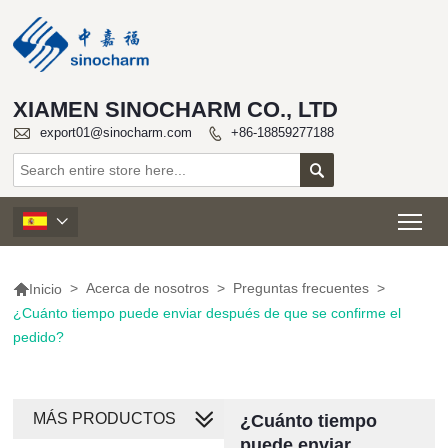
XIAMEN SINOCHARM CO., LTD

export01@sinocharm.com
+86-18859277188


Tog


>
Acerca de nosotros
>
Preguntas frecuentes
>
Inicio
¿Cuánto tiempo puede enviar después de que se confirme el
pedido?
MÁS PRODUCTOS
¿Cuánto tiempo
puede enviar