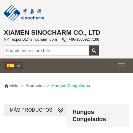
XIAMEN SINOCHARM CO., LTD

export01@sinocharm.com
+86-18859277188


Tog


>
Productos
>
Hongos Congelados
Inicio
MÁS PRODUCTOS
Hongos
Congelados