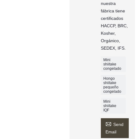
nuestra
fábrica tiene
certificados
HACCP, BRC,
Kosher,
Orgánico,
SEDEX, IFS.
Mini
shiitake
congelado
Hongo
shiitake
pequeño
congelado
Mini
shiitake
IQF

Send
Email