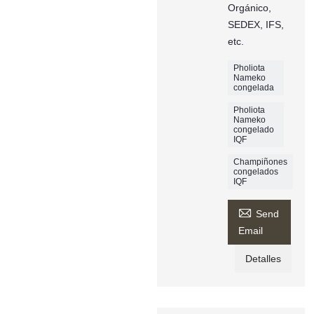
Orgánico,
SEDEX, IFS,
etc.
Pholiota
Nameko
congelada
Pholiota
Nameko
congelado
IQF
Champiñones
congelados
IQF

Send
Email
Detalles