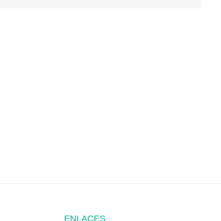
ENLACES