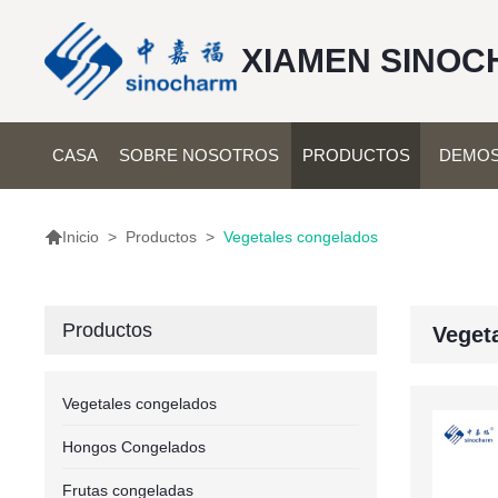
XIAMEN SINOC
CASA
SOBRE NOSOTROS
PRODUCTOS
DEMOS

>
Productos
>
Vegetales congelados
Inicio
Productos
Veget
Vegetales congelados
Hongos Congelados
Frutas congeladas