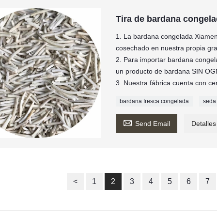
Tira de bardana congela
1. La bardana congelada Xiame
cosechado en nuestra propia gran
2. Para importar bardana conge
un producto de bardana SIN OG
3. Nuestra fábrica cuenta con c
bardana fresca congelada
seda

Send Email
Detalles
<
1
2
3
4
5
6
7