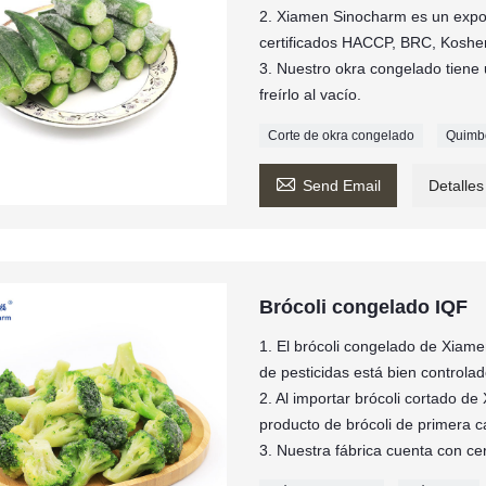
2. Xiamen Sinocharm es un expor
certificados HACCP, BRC, Koshe
3. Nuestro okra congelado tiene 
freírlo al vacío.
Corte de okra congelado
Quimb

Send Email
Detalles
Brócoli congelado IQF
1. El brócoli congelado de Xiam
de pesticidas está bien controlad
2. Al importar brócoli cortado d
producto de brócoli de primera c
3. Nuestra fábrica cuenta con c