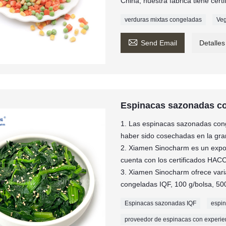
China, nuestra fábrica tiene ce
verduras mixtas congeladas
Veg

Send Email
Detalles
Espinacas sazonadas c
1. Las espinacas sazonadas co
haber sido cosechadas en la gran
2. Xiamen Sinocharm es un expor
cuenta con los certificados HAC
3. Xiamen Sinocharm ofrece var
congeladas IQF, 100 g/bolsa, 500
Espinacas sazonadas IQF
espi
proveedor de espinacas con experie