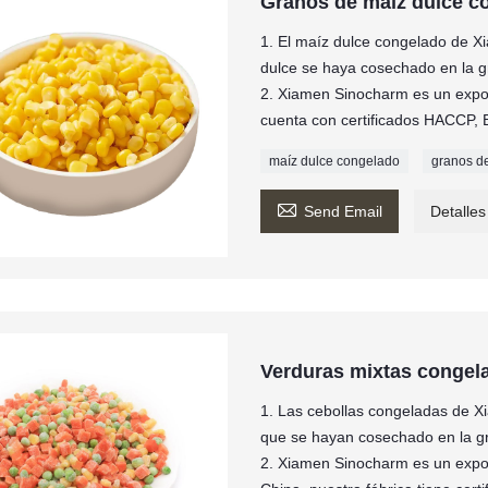
Granos de maíz dulce c
1. El maíz dulce congelado de 
dulce se haya cosechado en la gr
2. Xiamen Sinocharm es un expor
cuenta con certificados HACCP,
maíz dulce congelado
granos d

Send Email
Detalles
Verduras mixtas congel
1. Las cebollas congeladas de 
que se hayan cosechado en la gra
2. Xiamen Sinocharm es un expor