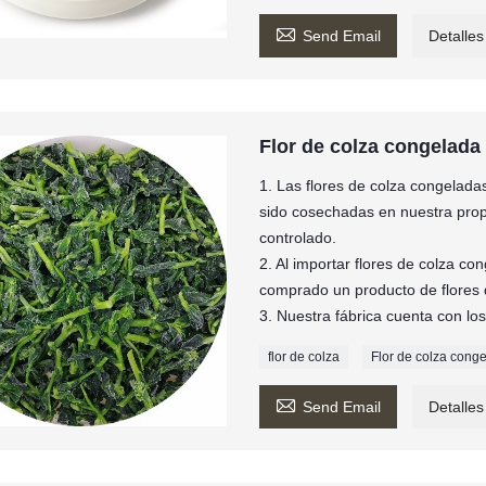

Send Email
Detalles
Flor de colza congelada
1. Las flores de colza congela
sido cosechadas en nuestra propi
controlado.
2. Al importar flores de colza c
comprado un producto de flores
3. Nuestra fábrica cuenta con l
flor de colza
Flor de colza cong

Send Email
Detalles