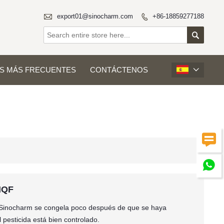

export01@sinocharm.com
+86-18859277188


S MÁS FRECUENTES
CONTÁCTENOS



IQF
 Sinocharm se congela poco después de que se haya
 pesticida está bien controlado.