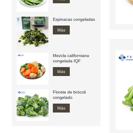
Espinacas congeladas
Más
Mezcla californiana
congelada IQF
Más
Florete de brócoli
congelado
Más