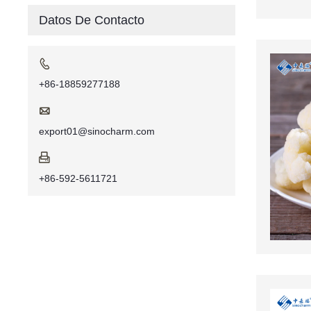
Datos De Contacto

+86-18859277188

export01@sinocharm.com

+86-592-5611721