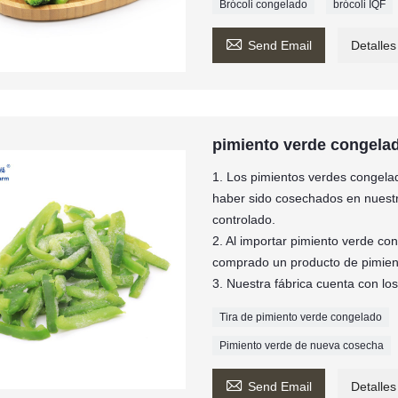
Brócoli congelado
brócoli IQF

Send Email
Detalles
pimiento verde congela
1. Los pimientos verdes congel
haber sido cosechados en nuestra
controlado.
2. Al importar pimiento verde c
comprado un producto de pimien
3. Nuestra fábrica cuenta con l
Tira de pimiento verde congelado
Pimiento verde de nueva cosecha

Send Email
Detalles