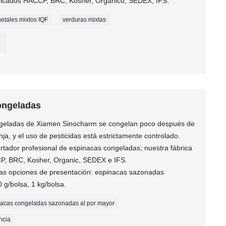
rtificados HACCP, BRC, Kosher, Orgánico, SEDEX, IFS.
etales mixtos IQF
verduras mixtas
ongeladas
ngeladas de Xiamen Sinocharm se congelan poco después de
ja, y el uso de pesticidas está estrictamente controlado.
tador profesional de espinacas congeladas; nuestra fábrica
CP, BRC, Kosher, Organic, SEDEX e IFS.
ias opciones de presentación: espinacas sazonadas
 g/bolsa, 1 kg/bolsa.
nacas congeladas sazonadas al por mayor
ncia