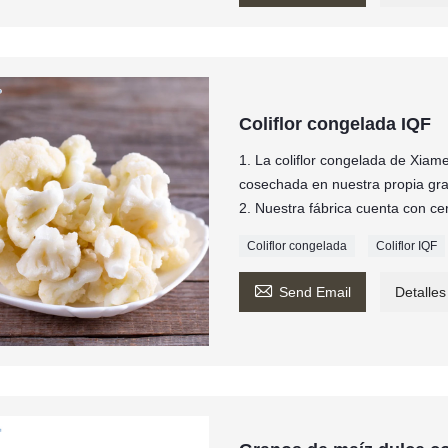
Coliflor congelada IQF
1. La coliflor congelada de Xia
cosechada en nuestra propia gran
2. Nuestra fábrica cuenta con c
Coliflor congelada
Coliflor IQF

Send Email
Detalles