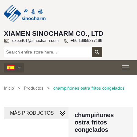
XIAMEN SINOCHARM CO., LTD

export01@sinocharm.com
+86-18859277188


Tog

Inicio
>
Productos
>
champiñones ostra fritos congelados
MÁS PRODUCTOS
champiñones
ostra fritos
congelados