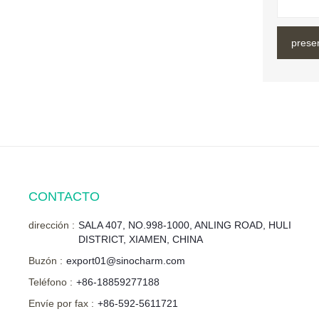
prese
CONTACTO
dirección :
SALA 407, NO.998-1000, ANLING ROAD, HULI
DISTRICT, XIAMEN, CHINA
Buzón :
export01@sinocharm.com
Teléfono :
+86-18859277188
Envíe por fax :
+86-592-5611721