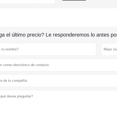
a el último precio? Le responderemos lo antes pos