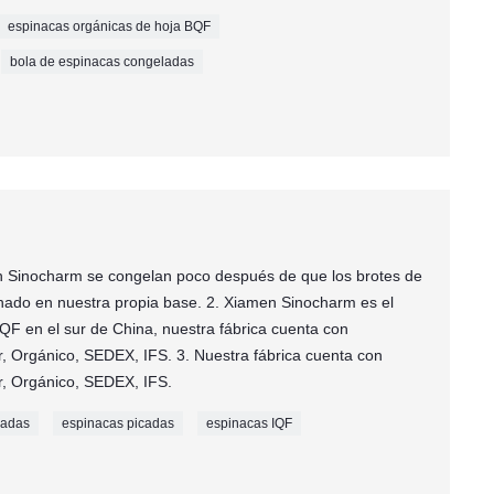
espinacas orgánicas de hoja BQF
bola de espinacas congeladas
 Sinocharm se congelan poco después de que los brotes de
do en nuestra propia base. 2. Xiamen Sinocharm es el
QF en el sur de China, nuestra fábrica cuenta con
, Orgánico, SEDEX, IFS. 3. Nuestra fábrica cuenta con
r, Orgánico, SEDEX, IFS.
ladas
espinacas picadas
espinacas IQF