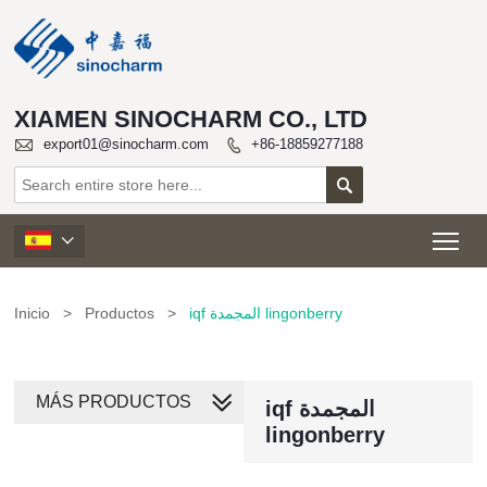
XIAMEN SINOCHARM CO., LTD

export01@sinocharm.com
+86-18859277188


Tog

Inicio
>
Productos
>
iqf المجمدة lingonberry
MÁS PRODUCTOS
iqf المجمدة
lingonberry