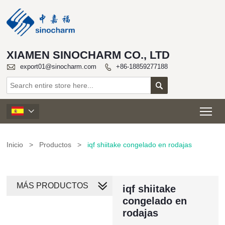
XIAMEN SINOCHARM CO., LTD

export01@sinocharm.com
+86-18859277188


Tog

Inicio
>
Productos
>
iqf shiitake congelado en rodajas
MÁS PRODUCTOS
iqf shiitake
congelado en
rodajas