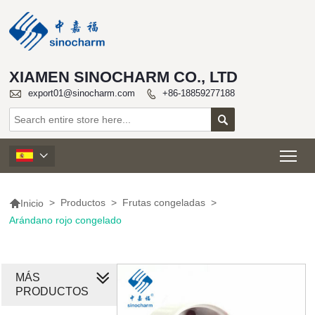
XIAMEN SINOCHARM CO., LTD

export01@sinocharm.com
+86-18859277188


Tog


>
Productos
>
Frutas congeladas
>
Inicio
Arándano rojo congelado
MÁS
PRODUCTOS