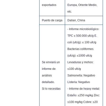
exportados
Europa, Oriente Medio,
etc.
Puerto de carga
Dalian, China
- Informe microbiológico:
TPC ≤ 500.000 ufc/g E.
coli (ufc/g): ≤ 100 ufc/g
Bacterias coliformes
(ufc/g): ≤1000 ufc/g
Se enviará un
Levaduras y mohos:
informe de
≤100 ufc/g
análisis
Salmonella: Negativo
detallado.
Listeria: Negativo
Si lo necesitas
- Informe de heavy metal:
Estaño: ≤250 mg/kg Zinc:
≤100 mg/kg Cobre: ​​≤20