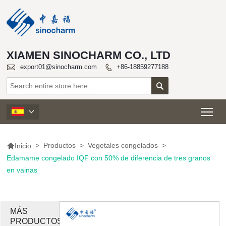
XIAMEN SINOCHARM CO., LTD

export01@sinocharm.com
+86-18859277188


Tog


>
Productos
>
Vegetales congelados
>
Inicio
Edamame congelado IQF con 50% de diferencia de tres granos
en vainas
MÁS
PRODUCTOS