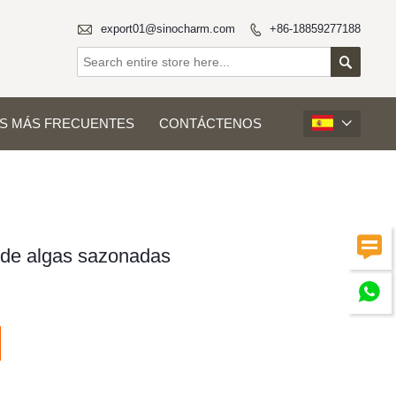

export01@sinocharm.com
+86-18859277188


S MÁS FRECUENTES
CONTÁCTENOS


de algas sazonadas
