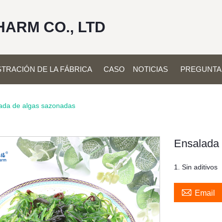
HARM CO., LTD
TRACIÓN DE LA FÁBRICA
CASO
NOTICIAS
PREGUNTA
ada de algas sazonadas
Ensalada 
1. Sin aditivos

Email