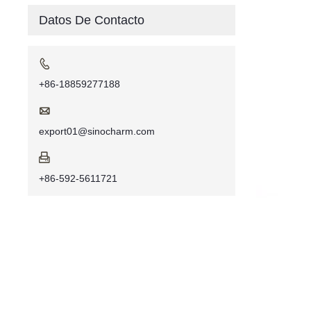
Datos De Contacto

+86-18859277188

export01@sinocharm.com

+86-592-5611721