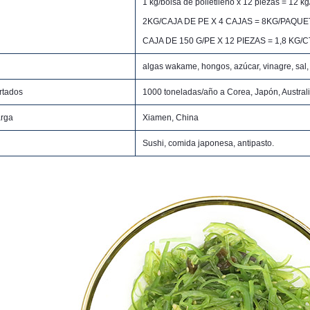
1 kg/bolsa de polietileno x 12 piezas = 12 k
2KG/CAJA DE PE X 4 CAJAS = 8KG/PAQU
CAJA DE 150 G/PE X 12 PIEZAS = 1,8 KG/
algas wakame, hongos, azúcar, vinagre, sal,
rtados
1000 toneladas/año a Corea, Japón, Australi
arga
Xiamen, China
Sushi, comida japonesa, antipasto.