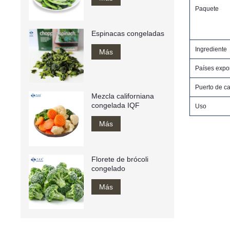
Paquete
Espinacas congeladas
Ingrediente
Más
Países expo
Puerto de c
Mezcla californiana
congelada IQF
Uso
Más
Florete de brócoli
congelado
Más