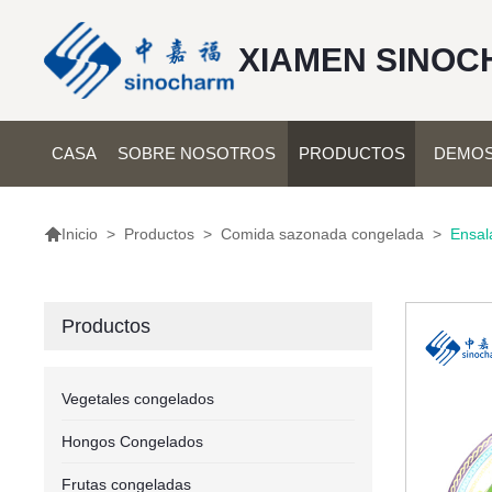
XIAMEN SINOC
CASA
SOBRE NOSOTROS
PRODUCTOS
DEMOS

>
Productos
>
Comida sazonada congelada
>
Ensal
Inicio
Productos
Vegetales congelados
Hongos Congelados
Frutas congeladas